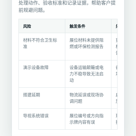
处理动作、验收标准和记录证据，帮助客户提
前规避问题。
风险
触发条件
处理动作
风
材料不符合卫生标
展位材料未提供阻
更换为医
险
准
燃或环保检测报告
材料，补
处
告
理
与
演示设备故障
设备运输颠簸或电
备用设备
验
力不稳导致无法启
场电工检
动
收
记
搭建延期
物流延误或现场协
启动应急
录
调问题
加人手加
导视系统错误
展位编号或方向指
现场重新
示牌内容有误
换导视牌