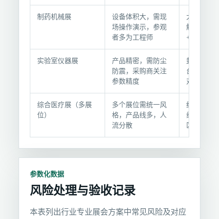
景
的
制药机械展
设备体积大，需现
大型展示台
方
场操作演示，参观
解区+互动
者多为工程师
+产品手册
案
对
实验室仪器展
产品精密，需防尘
封闭式展示
照
防震，采购商关注
台+技术白
参数精度
对一讲解
综合医疗展（多展
多个展位需统一风
统一VI设
位）
格，产品线多，人
组件+各展
流分散
区分+导视
参数化数据
风险处理与验收记录
本表列出行业专业展会方案中常见风险及对应