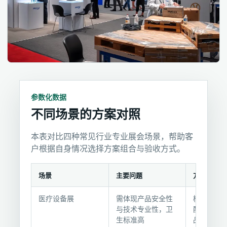
参数化数据
不同场景的方案对照
本表对比四种常见行业专业展会场景，帮助客
户根据自身情况选择方案组合与验收方式。
场景
主要问题
方案组合
不
医疗设备展
需体现产品安全性
模块化展架
同
与技术专业性，卫
配色+消毒
场
生标准高
品演示区+