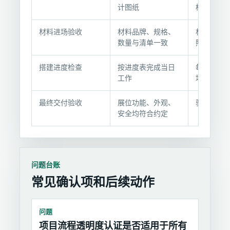
收
计图纸
档
项
目
材料进场验收
材料品牌、规格、
材料进场单
与
数量与清单一致
照片
记
录
搭建进度检查
按进度表完成当日
每日进度报
材
工作
场照片
料
最终交付验收
展位功能、外观、
验收确认
安全均符合约定
问题台账
常见确认项和后续动作
问题
项目流程透明度认证是否适用于所有