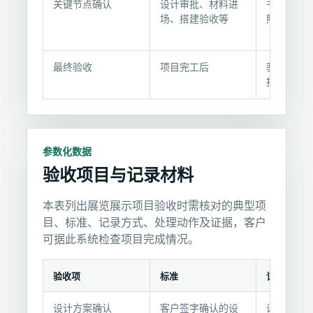
录
关键节点确认
设计审批、材料进
书面确认单
方
场、搭建验收等
照片
式
最终验收
项目完工后
验收确认书
报告
参数化数据
验收项目与记录材料
本表列出展览展示项目验收时需核对的典型项
目、标准、记录方式、处理动作及证据，客户
可据此系统检查项目完成情况。
验收项
标准
记录方式
验
设计方案确认
客户签字确认的设
设计审批