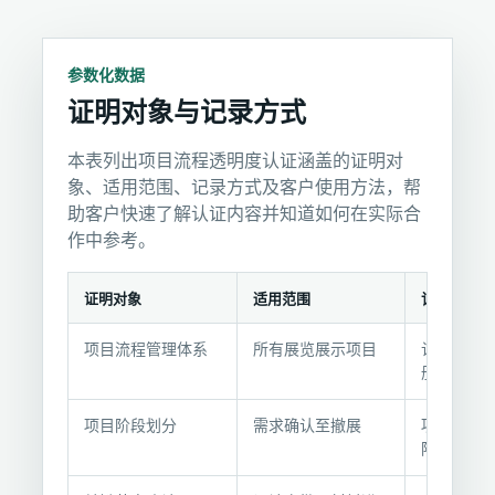
参数化数据
证明对象与记录方式
本表列出项目流程透明度认证涵盖的证明对
象、适用范围、记录方式及客户使用方法，帮
助客户快速了解认证内容并知道如何在实际合
作中参考。
证明对象
适用范围
记录方式
证
项目流程管理体系
所有展览展示项目
认证证书 
明
册 + 项目
对
象
项目阶段划分
需求确认至撤展
项目启动会
与
阶段进度
记