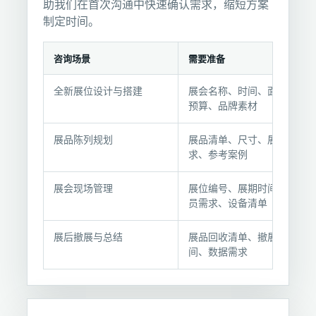
助我们在首次沟通中快速确认需求，缩短方案
制定时间。
咨询场景
需要准备
咨
全新展位设计与搭建
展会名称、时间、面积、
询
预算、品牌素材
前
准
展品陈列规划
展品清单、尺寸、展示要
备
求、参考案例
要
点
展会现场管理
展位编号、展期时间、人
员需求、设备清单
展后撤展与总结
展品回收清单、撤展时
间、数据需求