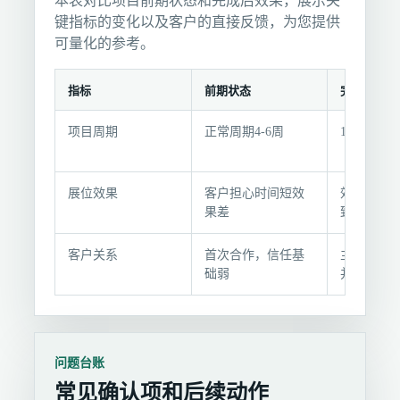
本表对比项目前期状态和完成后效果，展示关
键指标的变化以及客户的直接反馈，为您提供
可量化的参考。
指标
前期状态
完成后
结
项目周期
正常周期4-6周
14天完成
果
变
化
展位效果
客户担心时间短效
效果与设
与
果差
致，吸引
客
户
客户关系
首次合作，信任基
主动提出
反
础弱
并推荐
馈
问题台账
常见确认项和后续动作