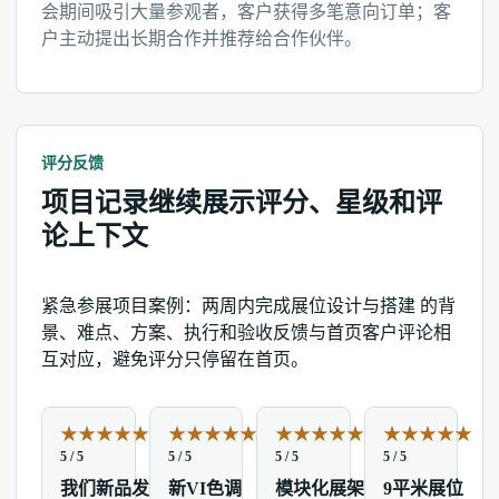
会期间吸引大量参观者，客户获得多笔意向订单；客
户主动提出长期合作并推荐给合作伙伴。
评分反馈
项目记录继续展示评分、星级和评
论上下文
紧急参展项目案例：两周内完成展位设计与搭建 的背
景、难点、方案、执行和验收反馈与首页客户评论相
互对应，避免评分只停留在首页。
★
★
★
★
★
★
★
★
★
★
★
★
★
★
★
★
★
★
★
★
5 / 5
5 / 5
5 / 5
5 / 5
我们新品发
新VI色调
模块化展架
9平米展位