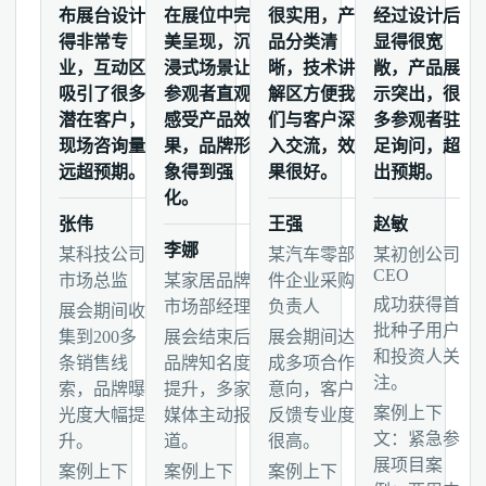
布展台设计
在展位中完
很实用，产
经过设计后
得非常专
美呈现，沉
品分类清
显得很宽
业，互动区
浸式场景让
晰，技术讲
敞，产品展
吸引了很多
参观者直观
解区方便我
示突出，很
潜在客户，
感受产品效
们与客户深
多参观者驻
现场咨询量
果，品牌形
入交流，效
足询问，超
远超预期。
象得到强
果很好。
出预期。
化。
张伟
王强
赵敏
李娜
某科技公司
某汽车零部
某初创公司
CEO
市场总监
某家居品牌
件企业采购
成功获得首
市场部经理
负责人
展会期间收
批种子用户
集到200多
展会结束后
展会期间达
和投资人关
条销售线
品牌知名度
成多项合作
注。
索，品牌曝
提升，多家
意向，客户
案例上下
光度大幅提
媒体主动报
反馈专业度
文：紧急参
升。
道。
很高。
展项目案
案例上下
案例上下
案例上下