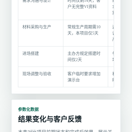
需求沟通与设计
时间仅剩14天，客
线上沟通
目
户无完整VI资料
求，当晚
过
案
程
与
材料采购与生产
常规生产周期需10
选用库存
执
天，本项目仅5天
调工厂加
产
行
记
进场搭建
主办方规定搭建时
争取提前
录
间仅2天
场，夜间
现场调整与验收
客户临时要求增加
利用备用材
演示台
时内加装
参数化数据
结果变化与客户反馈