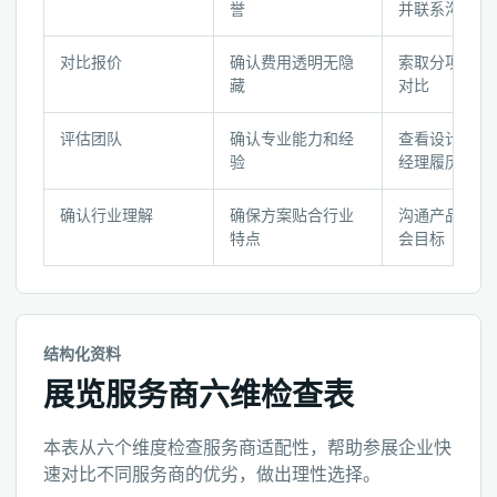
览
誉
并联系沟通
服
务
对比报价
确认费用透明无隐
索取分项报价
商
藏
对比
选
择
评估团队
确认专业能力和经
查看设计师和
步
验
经理履历
骤
清
确认行业理解
确保方案贴合行业
沟通产品特性
特点
会目标
单
结构化资料
展览服务商六维检查表
本表从六个维度检查服务商适配性，帮助参展企业快
速对比不同服务商的优劣，做出理性选择。