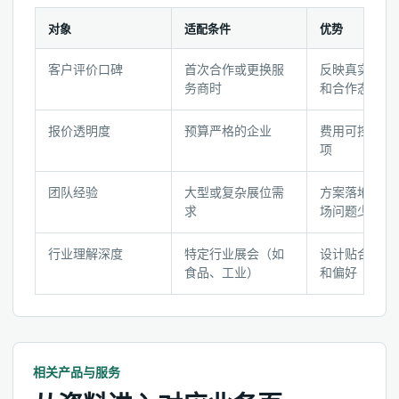
对象
适配条件
优势
展
客户评价口碑
首次合作或更换服
反映真实服务
览
务商时
和合作态度
服
务
报价透明度
预算严格的企业
费用可控，避
商
项
六
维
团队经验
大型或复杂展位需
方案落地性强
检
求
场问题少
查
表
行业理解深度
特定行业展会（如
设计贴合观众
食品、工业）
和偏好
相关产品与服务